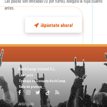
Las plazas son limitadas (12 por turno). Asegura la tuya cuanto
antes.
¡Apúntate ahora!
RockCamp School S.L.
Contacto
Trabaja en Escuela RockCamp
Sala de prensa
AVISO LEGAL